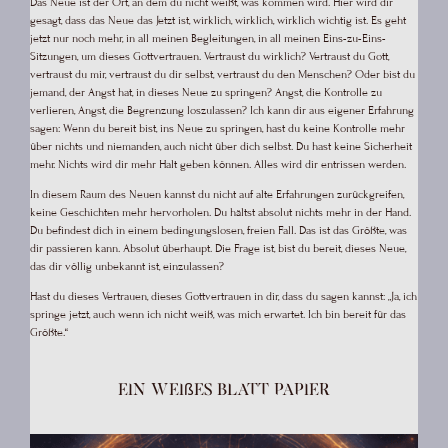
Das Neue ist der Ort, an dem du nicht weißt, was kommen wird. Hier wird dir
gesagt, dass das Neue das Jetzt ist, wirklich, wirklich, wirklich wichtig ist. Es geht
jetzt nur noch mehr, in all meinen Begleitungen, in all meinen Eins-zu-Eins-
Sitzungen, um dieses Gottvertrauen. Vertraust du wirklich? Vertraust du Gott,
vertraust du mir, vertraust du dir selbst, vertraust du den Menschen? Oder bist du
jemand, der Angst hat, in dieses Neue zu springen? Angst, die Kontrolle zu
verlieren, Angst, die Begrenzung loszulassen? Ich kann dir aus eigener Erfahrung
sagen: Wenn du bereit bist, ins Neue zu springen, hast du keine Kontrolle mehr
über nichts und niemanden, auch nicht über dich selbst. Du hast keine Sicherheit
mehr. Nichts wird dir mehr Halt geben können. Alles wird dir entrissen werden.
In diesem Raum des Neuen kannst du nicht auf alte Erfahrungen zurückgreifen,
keine Geschichten mehr hervorholen. Du hältst absolut nichts mehr in der Hand.
Du befindest dich in einem bedingungslosen, freien Fall. Das ist das Größte, was
dir passieren kann. Absolut überhaupt. Die Frage ist, bist du bereit, dieses Neue,
das dir völlig unbekannt ist, einzulassen?
Hast du dieses Vertrauen, dieses Gottvertrauen in dir, dass du sagen kannst: „Ja, ich
springe jetzt, auch wenn ich nicht weiß, was mich erwartet. Ich bin bereit für das
Größte.“
Ein weißes Blatt Papier