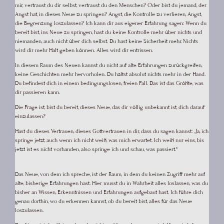
mir, vertraust du dir selbst, vertraust du den Menschen? Oder bist du jemand, der
Angst hat, in dieses Neue zu springen? Angst, die Kontrolle zu verlieren, Angst,
die Begrenzung loszulassen? Ich kann dir aus eigener Erfahrung sagen: Wenn du
bereit bist, ins Neue zu springen, hast du keine Kontrolle mehr über nichts und
niemanden, auch nicht über dich selbst. Du hast keine Sicherheit mehr. Nichts
wird dir mehr Halt geben können. Alles wird dir entrissen.
In diesem Raum des Neuen kannst du nicht auf alte Erfahrungen zurückgreifen,
keine Geschichten mehr hervorholen. Du hältst absolut nichts mehr in der Hand.
Du befindest dich in einem bedingungslosen, freien Fall. Das ist das Größte, was
dir passieren kann.
Die Frage ist, bist du bereit, dieses Neue, das dir völlig unbekannt ist, dich darauf
einzulassen?
Hast du dieses Vertrauen, dieses Gottvertrauen in dir, dass du sagen kannst: „Ja, ich
springe jetzt, auch wenn ich nicht weiß, was mich erwartet. Ich weiß nur eins, bis
jetzt ist es nicht vorhanden, also springe ich und schau, was passiert.“
Das Neue, von dem ich spreche, ist der Raum, in dem du keinen Zugriff mehr auf
alte, bisherige Erfahrungen hast. Hier musst du in Wahrheit alles loslassen, was du
bisher an Wissen, Erkenntnissen und Erfahrungen aufgebaut hast. Ich führe dich
genau dorthin, wo du erkennen kannst, ob du bereit bist, alles für das Neue
loszulassen.