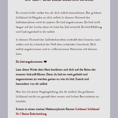
Du musst nichts weiter tun, als dich selbst anzunehmen. Der goldene
Schlüssel ist Hingabe an dich selbst. In diesem Moment der
Selbstannahme wirst du spüren: Du bist angekommen. Du bist nicht
länger auf der Suche, denn du hast das Ziel erreicht. Du bist Erfüllung
und Geborgenheit in dir selbst.
In diesem Moment der Selbsterkenntnis erstrahlt dein Inneres nach
außen und du schenkst der Welt dein schönstes Geschenk: Dich
selbst, angekommen und in vollkommener Harmonie mit deinem
Sein.
Du bist angekommen. ❤️
Lass diese Worte dein Herz berühren und dich auf die Reise der
inneren Ankunft führen. Denn du bist es wert, geliebt und
angenommen zu werden, genau so, wie du bist. Zuerst und
besonders von dir selbst.
Hier bin ich deine Wegbegleitung, die dir einfach die goldenen
Schlüssel reicht, um gemäß dem neuen und hohen Bewusstsein zu
handeln.
Komm in einen meiner Metamorphosis Räume
Goldener Schlüssel
Nr. 1 Deine Entscheidung