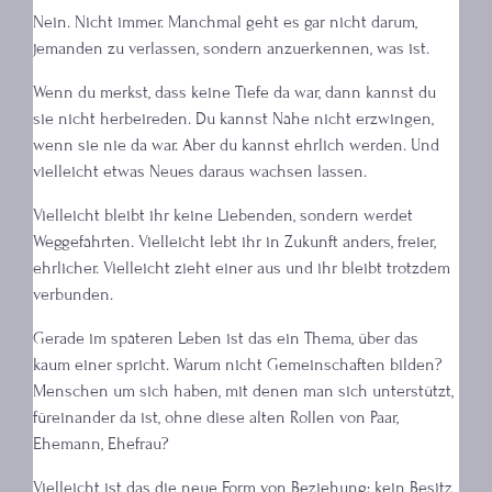
Nein. Nicht immer. Manchmal geht es gar nicht darum,
jemanden zu verlassen, sondern anzuerkennen, was ist.
Wenn du merkst, dass keine Tiefe da war, dann kannst du
sie nicht herbeireden. Du kannst Nähe nicht erzwingen,
wenn sie nie da war. Aber du kannst ehrlich werden. Und
vielleicht etwas Neues daraus wachsen lassen.
Vielleicht bleibt ihr keine Liebenden, sondern werdet
Weggefährten. Vielleicht lebt ihr in Zukunft anders, freier,
ehrlicher. Vielleicht zieht einer aus und ihr bleibt trotzdem
verbunden.
Gerade im späteren Leben ist das ein Thema, über das
kaum einer spricht. Warum nicht Gemeinschaften bilden?
Menschen um sich haben, mit denen man sich unterstützt,
füreinander da ist, ohne diese alten Rollen von Paar,
Ehemann, Ehefrau?
Vielleicht ist das die neue Form von Beziehung: kein Besitz,