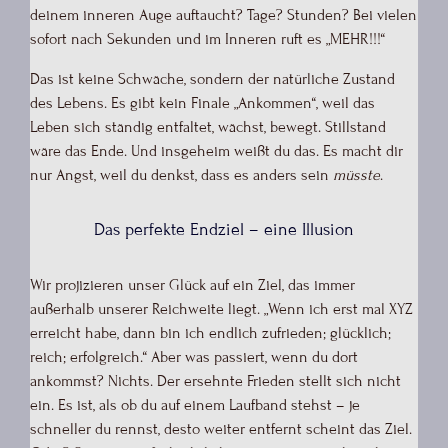
deinem inneren Auge auftaucht? Tage? Stunden? Bei vielen
sofort nach Sekunden und im Inneren ruft es „MEHR!!!“
Das ist keine Schwäche, sondern der natürliche Zustand
des Lebens. Es gibt kein Finale „Ankommen“, weil das
Leben sich ständig entfaltet, wächst, bewegt. Stillstand
wäre das Ende. Und insgeheim weißt du das. Es macht dir
nur Angst, weil du denkst, dass es anders sein
müsste
.
Das perfekte Endziel – eine Illusion
Wir projizieren unser Glück auf ein Ziel, das immer
außerhalb unserer Reichweite liegt. „Wenn ich erst mal XYZ
erreicht habe, dann bin ich endlich zufrieden; glücklich;
reich; erfolgreich.“ Aber was passiert, wenn du dort
ankommst? Nichts. Der ersehnte Frieden stellt sich nicht
ein. Es ist, als ob du auf einem Laufband stehst – je
schneller du rennst, desto weiter entfernt scheint das Ziel.