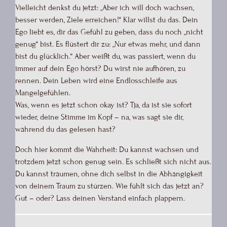
Vielleicht denkst du jetzt: „Aber ich will doch wachsen,
besser werden, Ziele erreichen!“ Klar willst du das. Dein
Ego liebt es, dir das Gefühl zu geben, dass du noch „nicht
genug“ bist. Es flüstert dir zu: „Nur etwas mehr, und dann
bist du glücklich.“ Aber weißt du, was passiert, wenn du
immer auf dein Ego hörst? Du wirst nie aufhören, zu
rennen. Dein Leben wird eine Endlosschleife aus
Mangelgefühlen.
Was, wenn es jetzt schon okay ist? Tja, da ist sie sofort
wieder, deine Stimme im Kopf – na, was sagt sie dir,
während du das gelesen hast?
Doch hier kommt die Wahrheit: Du kannst wachsen und
trotzdem jetzt schon genug sein. Es schließt sich nicht aus.
Du kannst träumen, ohne dich selbst in die Abhängigkeit
von deinem Traum zu stürzen. Wie fühlt sich das jetzt an?
Gut – oder? Lass deinen Verstand einfach plappern.