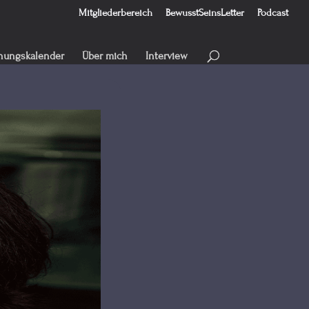
Mitgliederbereich
BewusstSeinsLetter
Podcast
hungskalender
Über mich
Interview