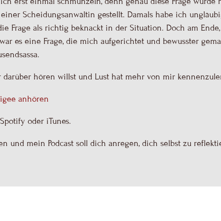
 ich erst einmal schmunzeln, denn genau diese Frage wurde mi
 einer Scheidungsanwältin gestellt. Damals habe ich ungläub
e Frage als richtig beknackt in der Situation. Doch am Ende
 war es eine Frage, die mich aufgerichtet und bewusster gema
usendsassa.
hr darüber hören willst und Lust hat mehr von mir kennenzul
digee anhören
Spotify oder iTunes.
n und mein Podcast soll dich anregen, dich selbst zu reflekti