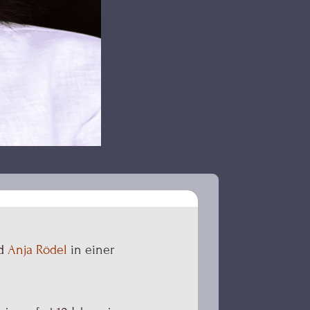
d
Anja Rödel
in einer