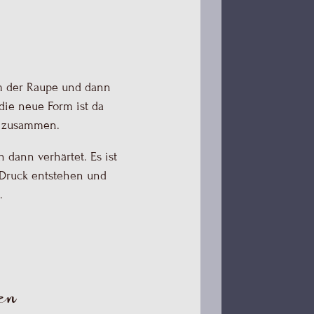
die neue Form ist da
in zusammen.
h dann verhärtet. Es ist
r Druck entstehen und
.
en
ng, sich auf dem Weg
ie Kraft zu entwickeln,