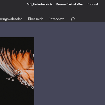
Mitgliederbereich
BewusstSeinsLetter
Podcast
hungskalender
Über mich
Interview