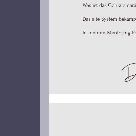
Was ist das Geniale dar
Das alte System bekämp
In meinen Mentoring-P
Das
Sondern es potenziert 