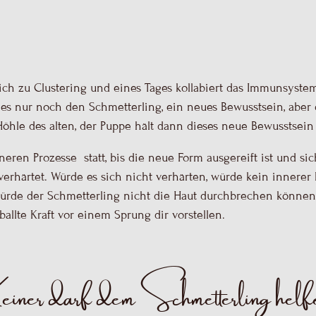
t es nur noch den Schmetterling, ein neues Bewusstsein, aber 
 Höhle des alten, der Puppe hält dann dieses neue Bewusstse
eren Prozesse statt, bis die neue Form ausgereift ist und sic
h verhärtet. Würde es sich nicht verhärten, würde kein innere
rde der Schmetterling nicht die Haut durchbrechen können
allte Kraft vor einem Sprung dir vorstellen.
einer darf dem Schmetterling helf
 man nicht helfen. Der Schmetterling braucht die Anstrengu
s den Widerständen herauszuarbeiten. An den Widerständen d