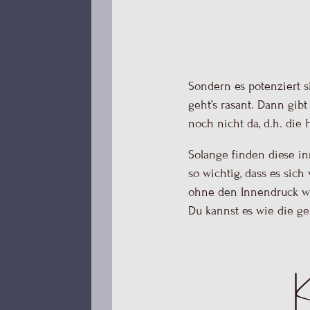
geht’s rasant. Dann gib
noch nicht da, d.h. die
Solange finden diese inn
so wichtig, dass es sic
ohne den Innendruck wü
Du kannst es wie die geb
K
Dem Schmetterling darf
des Widerstands und au