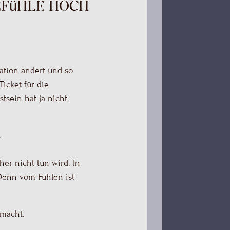
efühle hoch
uation ändert und so
icket für die
sein hat ja nicht
.
er nicht tun wird. In
 Denn vom Fühlen ist
 macht.