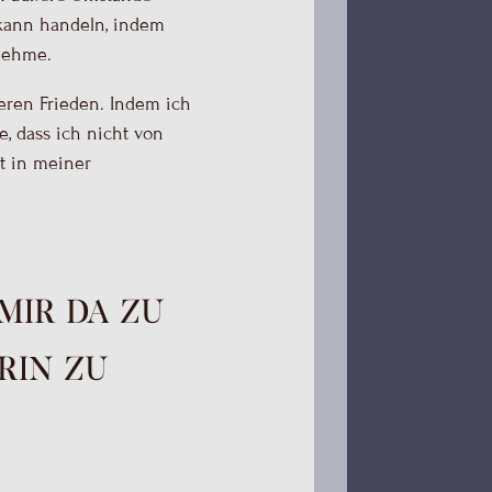
kann handeln, indem
nehme.
neren Frieden. Indem ich
e, dass ich nicht von
t in meiner
mir da zu
arin zu