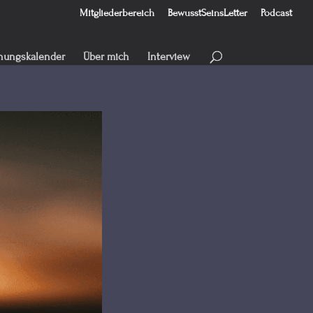
Mitgliederbereich
BewusstSeinsLetter
Podcast
hungskalender
Über mich
Interview